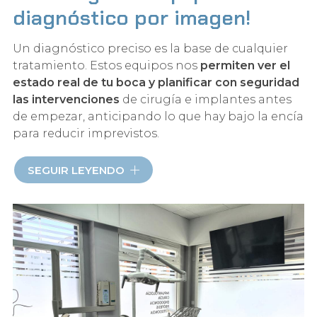
diagnóstico por imagen!
Un diagnóstico preciso es la base de cualquier
tratamiento. Estos equipos nos
permiten ver el
estado real de tu boca y planificar con seguridad
las intervenciones
de cirugía e implantes antes
de empezar, anticipando lo que hay bajo la encía
para reducir imprevistos.
Radiografía panorámica de toda la boca
SEGUIR LEYENDO
Telerradiografía para estudios cefalométricos
Radiografía digital de resultado inmediato
Radiografía 3D (TAC) para planificar cirugías e
implantes