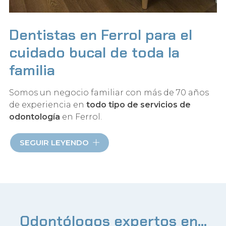
Dentistas en Ferrol para el
cuidado bucal de toda la
familia
Somos un negocio familiar con más de 70 años
de experiencia en
todo tipo de servicios de
odontología
en Ferrol.
Brindamos servicios de cirugía oral,
SEGUIR LEYENDO
implantología, prótesis, tratamientos de
endodoncia, periodoncia, estética dental y
ortodoncia invisible, apoyándonos en
aparatología y materiales de última generación
para abordar cada una de ellas con total
garantía.
Odontólogos expertos en...