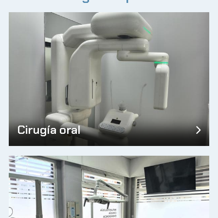
Antes de iniciar cualquier tratamiento,
estudiamos tu caso de forma personalizada
y
usamos la
última tecnología en diagnóstico por
imagen
para conocer el estado real de tu boca.
Además, contamos con un
laboratorio protésico
asociado
, un apoyo que nos permite cuidar cada
detalle del tratamiento y resolver el caso de
principio a fin sin depender de terceros.
Cirugía oral